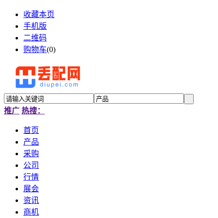
收藏本页
手机版
二维码
购物车
(
0
)
推广
热搜：
首页
产品
采购
公司
行情
展会
资讯
商机