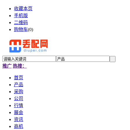
收藏本页
手机版
二维码
购物车
(
0
)
推广
热搜：
首页
产品
采购
公司
行情
展会
资讯
商机