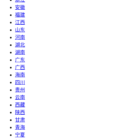
安徽
福建
江西
山东
河南
湖北
湖南
广东
广西
海南
四川
贵州
云南
西藏
陕西
甘肃
青海
宁夏