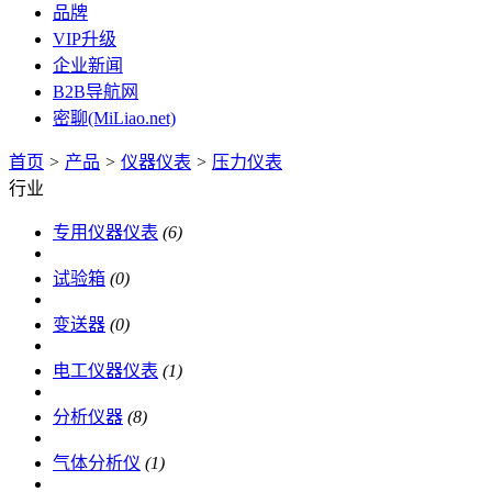
品牌
VIP升级
企业新闻
B2B导航网
密聊(MiLiao.net)
首页
>
产品
>
仪器仪表
>
压力仪表
行业
专用仪器仪表
(6)
试验箱
(0)
变送器
(0)
电工仪器仪表
(1)
分析仪器
(8)
气体分析仪
(1)