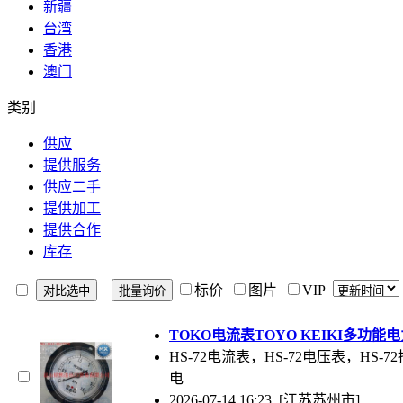
新疆
台湾
香港
澳门
类别
供应
提供服务
供应二手
提供加工
提供合作
库存
标价
图片
VIP
TOKO电流表TOYO KEIKI多功能
HS-72电流表，HS-72电压表，HS-
电
2026-07-14 16:23
[江苏苏州市]