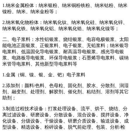
1.纳米金属粉体：纳米银粉、纳米铜粉铁粉、纳米钴粉、纳米
镍粉、纳米、纳米金粉等；
2.纳米氧化物粉体：纳米氧化钛、纳米氧化硅、纳米氧化锌、
纳米氧化铁、纳米氧化铝、纳米氧化锆、纳米氧化镍等；
二、电子浆料：水性铝银浆、烧结银浆、电容电极银浆、太阳
能电池正面银浆、正银浆料、电子银浆、无铅浆料；纳米银导
电浆料、低温固化导电银浆、耐高温导电银浆、感光导电银
浆、电路板导电银浆、环保导电银浆；石墨烯导电浆料、碳纳
米管导电浆料、其他新型导电浆料等
1.金属（铜、镍、银、金、钯）电子浆料
2.添加剂：颜料/色料、色母粒、固化剂、胶水、分散剂、润湿
剂、融变剂、处理剂、解胶剂、催化剂、粘结剂、溶剂等其它
助剂；
3.制造过程技术设备：打浆处理设备、流平、烘干、烧结、分
离过滤设备、研磨设备、分散设备、混合设备、搅拌设备、净
化设备、分级设备、干燥设备、研磨介质设备、输送设备、成
型设备、精选设备、粉碎设备、脱气前处理、包装、分析/检