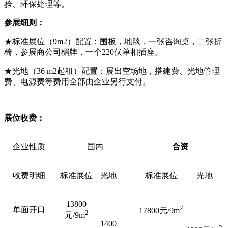
验、环保处理等。
参展细则：
★标准展位（9m2）配置：围板，地毯，一张咨询桌，二张折
椅，参展商公司楣牌，一个220伏单相插座。
★光地（36 m2起租）配置：展出空场地，搭建费、光地管理
费、电源费等费用全部由企业另行支付。
展位收费
：
企业性质
国内
合资
收费明细
标准展位
光地
标准展位
光地
13800
2
单面开口
17800元/9m
2
元/9m
1400
2