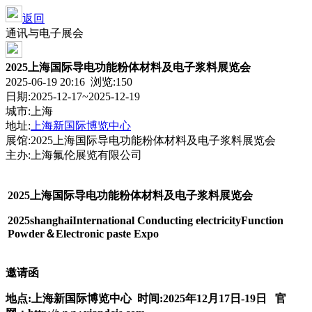
返回
通讯与电子展会
2025上海国际导电功能粉体材料及电子浆料展览会
2025-06-19 20:16 浏览:
150
日期:2025-12-17~2025-12-19
城市:上海
地址:
上海新国际博览中心
展馆:2025上海国际导电功能粉体材料及电子浆料展览会
主办:上海氟伦展览有限公司
202
5
上海
国际导电功能
粉体
材料及电子浆料
展览会
2
025shanghai
Internatio
nal Co
nducting electricityFunction
Powder＆Electro
nic paste Exp
o
邀请函
地点:
上海新国际博览中心
时间:202
5
年
12
月
17
日-
19
日
官