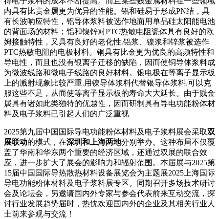
得电子浆料的成本不断提高。而且某些贱金属材料在一些领域
内具有比贵金属更为优异的性能。铝和硅易于形成PN结，具
有长波响应特性，铝导体浆料被选作地面用单品硅太阳能电池
的背面场的材料；铝和镍锌对PTC热敏电阻瓷体具有良好的欧
姆接触特性，又具有良好的老化性.铝浆、镍浆和锌浆被选作
PTC热敏电阻的电极材料。铜具有比金更为优良的高频特性和
导电性，而且也没有银离子迁移的缺陷，因而使铜导体浆料成
为微波线路和微电子线路的良好材料。银电极在等离子显示板
上的溅射现象比较严重.用镍导体浆料代替银导体浆料.可以克
服这些不足，从而使等离子显示板的寿命大大延长。由于贱金
属具有诸如此类独特的优越性，因而研制具有导电功能粉体材
料及电子浆料已引起人们的广泛重视
2025第九届中国国际导电功能粉体材料及电子浆料展会采取
双
展联动
的模式，在
深圳和上海两地
分别举办。这种布局不仅覆
盖了华南和华东两个重要的经济区域，还通过双展的联合效
应，进一步扩大了展会的影响力和辐射范围。本届展与2025第
15届中国国际导热散热材料设备展览会为主题展2025上海国际
导电功能粉体材料及电子浆料展专区。同期召开多场技术研讨
会及论坛会，另邀请国内外专家与参会代表前来互动交流，探
讨行业发展趋势届时，热忱欢迎国内外的企业及其相关行业人
士前来参观与交流！