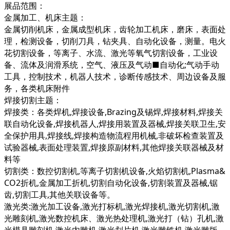
展品范围：
金属加工、机床主题：
金属切削机床，金属成型机床，齿轮加工机床，磨床，表面处
理，检测设备，切削刀具，钻夹具、自动化设备，测量。电火
花切割设备，等离子、水流、激光等氧气切割设备，工业设
备、流体及润滑系统，空气、液压及气动■自动化;气动手动
工具，控制技术，机器人技术，诊断传感技术、周边设备及服
务，各类机床附件
焊接切割主题：
焊接类：各类焊机,焊接设备,Brazing及锡焊,焊接材料,焊接关
联自动化设备,焊接机器人,焊接用装置及器械,焊接关联卫生,安
全保护用具,焊接线,焊接构造物流程用机械,非破坏检查装置及
试验器械,表面处理装置,焊接原副材料,其他焊接关联器械及材
料等
切割类：数控切割机,等离子切割机设备,火焰切割机,Plasma&
CO2折机,金属加工折机,切割自动化设备,切割装置及器械,锯
齿,切割工具,其他关联设备等。
激光类:激光加工设备,激光打标机,激光焊接机,激光切割机,激
光雕刻机,激光数控机床、激光热处理机,激光打（钻）孔机,激