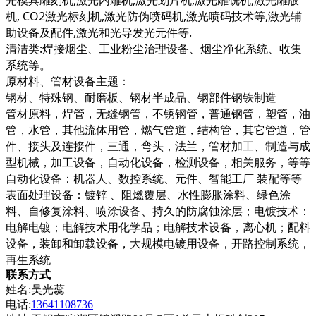
光模具雕刻机,激光内雕机,激光划片机,激光雕铣机,激光雕版
机, CO2激光标刻机,激光防伪喷码机,激光喷码技术等,激光辅
助设备及配件,激光和光导发光元件等.
清洁类:焊接烟尘、工业粉尘治理设备、烟尘净化系统、收集
系统等。
原材料、管材设备主题：
钢材、特殊钢、耐磨板、钢材半成品、钢部件钢铁制造
管材原料，焊管，无缝钢管，不锈钢管，普通钢管，塑管，油
管，水管，其他流体用管，燃气管道，结构管，其它管道，管
件、接头及连接件，三通，弯头，法兰，管材加工、制造与成
型机械，加工设备，自动化设备，检测设备，相关服务，等等
自动化设备：机器人、数控系统、元件、智能工厂 装配等等
表面处理设备：镀锌 、阻燃覆层、水性膨胀涂料、绿色涂
料、自修复涂料、喷涂设备、持久的防腐蚀涂层；电镀技术：
电解电镀；电解技术用化学品；电解技术设备，离心机；配料
设备，装卸和卸载设备，大规模电镀用设备，开路控制系统，
再生系统
联系方式
姓名:吴光蕊
电话:
13641108736