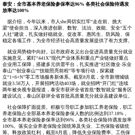
泰安：全市基本养老保险参保率达96% 各类社会保险待遇发
放率达100%
据介绍，今年以来，市人she局切实扛牢“走在前、挑大
梁”使命担当，深入推进创新、数智、法治、效能、安全“五个
人社”建设，扎实做好稳就业、促改革、惠民生、防风险、保
稳定各项工作，为全市经济社会高质量发展提供了有力支撑。
就业局势稳中向好。以市政府名义出台促进高质量充分就业
实施意见，紧盯“441X”现代产业体系和重点产业链做好重点
企业用工保障，搭建多元供需平台，扎实推进“社区微业·乐业
泰山”“创业泰山”“技能照亮前程”等专项行动，探索建
立“1+6+N”零工市场服务新体系。截至8月底，全市新增城镇
就业3.58万人，开展招䀻活动403场，就业招䀻“开门红”连续
两年被央视专题报道，泰安市获评全省首批“数智就业”服务区
建设试点，泰山区获评全省首批高质量充分就业县建设单位。
社会保障扩面提质。积极引导职工参加职工养老保险，职工
养老保险占全部基本养老保险参保人数的比例达到37.18%，
全市基本养老保险参保率达到96%，各类社会保险待遇发放率
100%。落实企业养老保险全国统筹及失业、工伤保险省级统
筹。释放政策红利，截至8月底，降低失业保险费率、工伤保