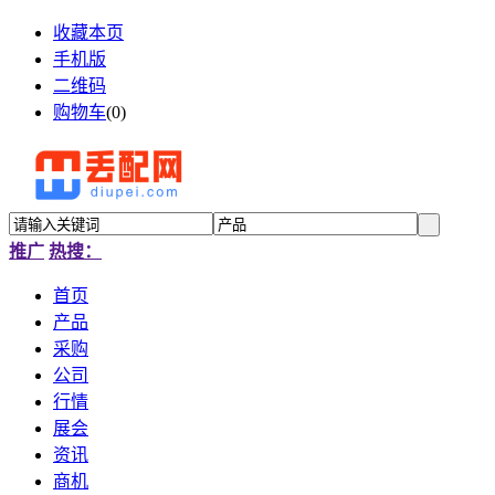
收藏本页
手机版
二维码
购物车
(
0
)
推广
热搜：
首页
产品
采购
公司
行情
展会
资讯
商机