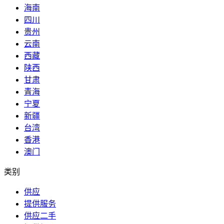
海南
四川
贵州
云南
西藏
陕西
甘肃
青海
宁夏
新疆
台湾
香港
澳门
类别
供应
提供服务
供应二手