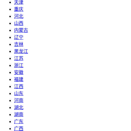
天津
重庆
河北
山西
内蒙古
辽宁
吉林
黑龙江
江苏
浙江
安徽
福建
江西
山东
河南
湖北
湖南
广东
广西