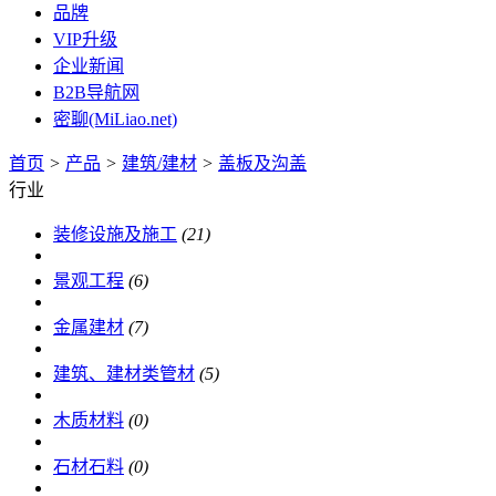
品牌
VIP升级
企业新闻
B2B导航网
密聊(MiLiao.net)
首页
>
产品
>
建筑/建材
>
盖板及沟盖
行业
装修设施及施工
(21)
景观工程
(6)
金属建材
(7)
建筑、建材类管材
(5)
木质材料
(0)
石材石料
(0)